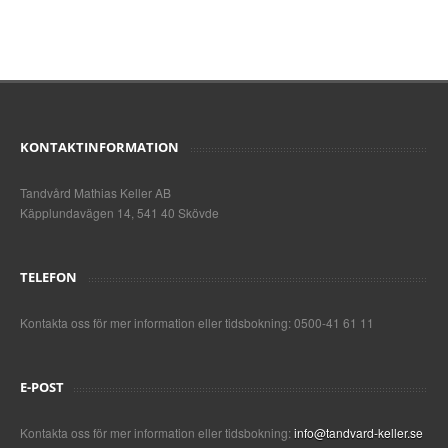
KONTAKTINFORMATION
Tandvård Mathias Keller AB
Käpplundavägen 14, 541 40 Skövde
TELEFON
Kontakta oss för mer information eller tidsbokning: 0500-41 61 11
E-POST
Kontakta oss för mer information eller tidsbokning:
info@tandvard-keller.se