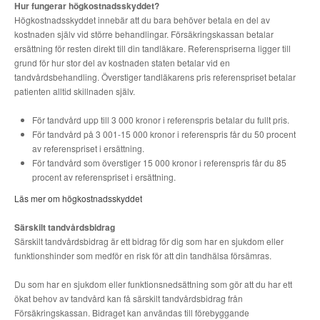
Hur fungerar högkostnadsskyddet?
Högkostnadsskyddet innebär att du bara behöver betala en del av
kostnaden själv vid större behandlingar. Försäkringskassan betalar
ersättning för resten direkt till din tandläkare. Referenspriserna ligger till
grund för hur stor del av kostnaden staten betalar vid en
tandvårdsbehandling. Överstiger tandläkarens pris referenspriset betalar
patienten alltid skillnaden själv.
För tandvård upp till 3 000 kronor i referenspris betalar du fullt pris.
För tandvård på 3 001-15 000 kronor i referenspris får du 50 procent
av referenspriset i ersättning.
För tandvård som överstiger 15 000 kronor i referenspris får du 85
procent av referenspriset i ersättning.
Läs mer om högkostnadsskyddet
Särskilt tandvårdsbidrag
Särskilt tandvårdsbidrag är ett bidrag för dig som har en sjukdom eller
funktionshinder som medför en risk för att din tandhälsa försämras.
Du som har en sjukdom eller funktionsnedsättning som gör att du har ett
ökat behov av tandvård kan få särskilt tandvårdsbidrag från
Försäkringskassan. Bidraget kan användas till förebyggande