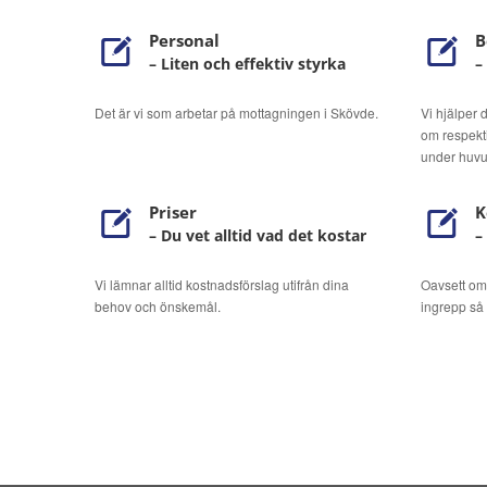
Personal
B
– Liten och effektiv styrka
–
Det är vi som arbetar på mottagningen i Skövde.
Vi hjälper
om respekt
under huvu
Priser
K
– Du vet alltid vad det kostar
–
Vi lämnar alltid kostnadsförslag utifrån dina
Oavsett om 
behov och önskemål.
ingrepp så 