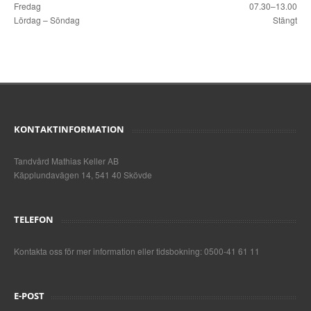
Fredag
07.30–13.00
Lördag – Söndag
Stängt
KONTAKTINFORMATION
Tandvård Mathias Keller AB
Käpplundavägen 14, 541 40 Skövde
TELEFON
Kontakta oss för mer information eller tidsbokning: 0500-41 61 11
E-POST